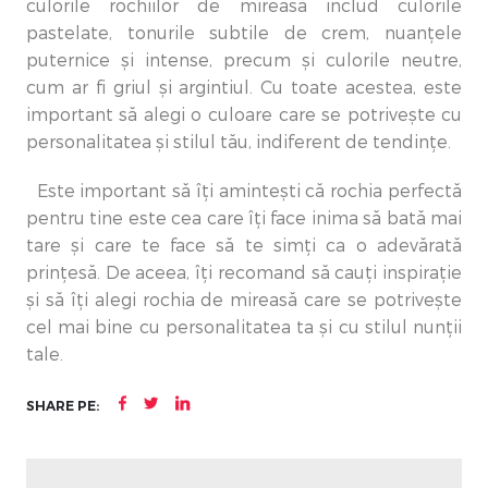
culorile rochiilor de mireasă includ culorile
pastelate, tonurile subtile de crem, nuanțele
puternice și intense, precum și culorile neutre,
cum ar fi griul și argintiul. Cu toate acestea, este
important să alegi o culoare care se potrivește cu
personalitatea și stilul tău, indiferent de tendințe.
Este important să îți amintești că rochia perfectă
pentru tine este cea care îți face inima să bată mai
tare și care te face să te simți ca o adevărată
prințesă. De aceea, îți recomand să cauți inspirație
și să îți alegi rochia de mireasă care se potrivește
cel mai bine cu personalitatea ta și cu stilul nunții
tale.
SHARE PE: