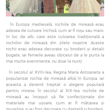
În Europa medievală, rochiile de mireasă erau
adesea de culoare închisă, cum ar fi roșu sau maro,
în loc de alb, care este culoarea tradițională a
rochiilor de mireasă din zilele noastre. Aceste
rochii erau adesea decorate cu broderii și detalii
bogate, iar femeile aveau obiceiul de a le purta la
mai multe evenimente, nu doar la nunți.
În secolul al XVIII-lea, Regina Maria Antoaneta a
popularizat rochia de mireasă albă în Europa, iar
aceasta a devenit treptat o alegere populară
pentru mirese. În secolul al XIX-lea, rochiile de
mireasă au început să fie confecționate din
materiale mai ușoare, cum ar fi mătasea și
muselina, și au fost decorate cu dantelă și broderii.