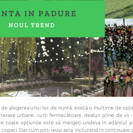
e alegerea unui loc de nuntă, există o mulțime de opțiun
terase urbane, curți fermecătoare, dealuri pline de vii –
e toate opțiunile este să mergeți undeva în adâncul pă
copaci. Dar cum poți reuși asta, incluzând în continuare p