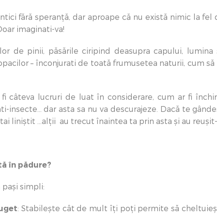
ci fără speranță, dar aproape că nu există nimic la fel 
oar imaginati-va!
r de pinii, păsările ciripind deasupra capului, lumina 
copacilor – înconjurati de toată frumusetea naturii, cum s
i câteva lucruri de luat în considerare, cum ar fi închiri
i-insecte... dar asta sa nu va descurajeze. Dacă te gânde
ai liniștit ...alții au trecut înaintea ta prin asta și au reuș
ă în pădure?
 pași simpli:
buget
: Stabilește cât de mult îți poți permite să cheltuie