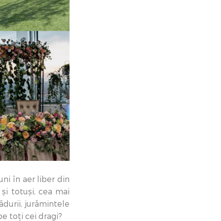
i în aer liber din
 și totuși, cea mai
durii, jurămintele
e toți cei dragi?