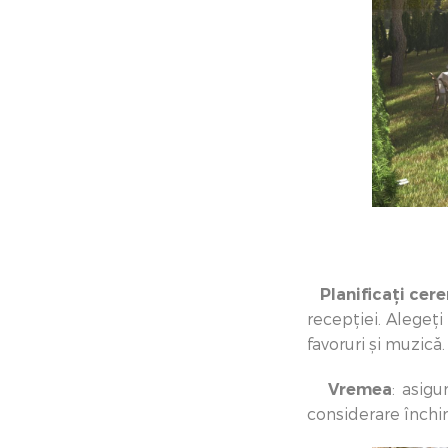
Planificați cere
recepției. Alegeți
favoruri și muzică.
Vremea
: asigu
considerare închir