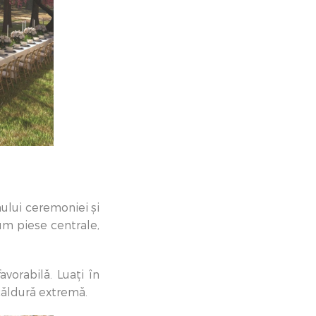
mului ceremoniei și
cum piese centrale,
vorabilă. Luați în
căldură extremă.