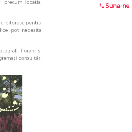
ri precum locația,
Suna-ne
dru pitoresc pentru
lice pot necesita
ografi, florarii și
rogramați consultări