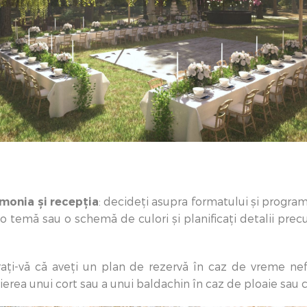
monia și recepția
: decideți asupra formatului și progra
 o temă sau o schemă de culori și planificați detalii pre
rați-vă că aveți un plan de rezervă în caz de vreme nefa
ierea unui cort sau a unui baldachin în caz de ploaie sau 