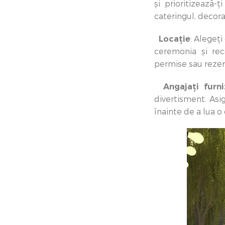
și prioritizează-
cateringul, decoraț
Locație
: Alegeț
ceremonia și rec
permise sau rezervă
Angajați furni
divertisment. Asigu
înainte de a lua o 