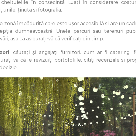
ți cheltuielile în consecință. Luați în considerare costu
iunile, ținuta și fotografia.
i o zonă împădurită care este ușor accesibilă și are un ca
epția dumneavoastră. Unele parcuri sau terenuri pub
ri, așa că asigurați-vă că verificați din timp.
zori
: căutați și angajați furnizori, cum ar fi catering, fot
rați-vă că le revizuiți portofoliile, citiți recenziile și p
decizie.