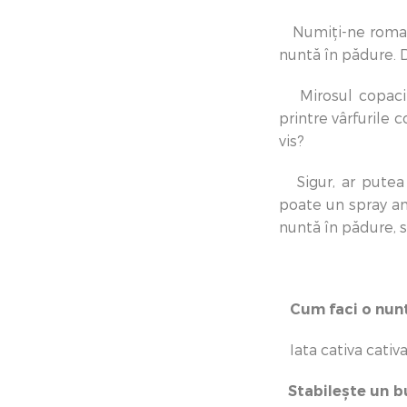
Numiți-ne romanti
nuntă în pădure. D
Mirosul copacilo
printre vârfurile 
vis?
Sigur, ar putea f
poate un spray ant
nuntă în pădure, st
Cum faci o nunt
Iata cativa cativa
Stabilește un 