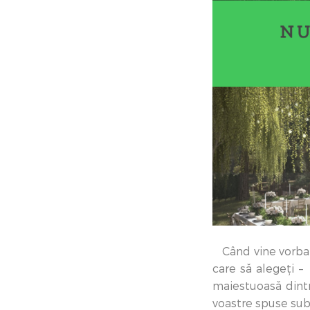
Când vine vorba d
care să alegeți – 
maiestuoasă dintr
voastre spuse sub 