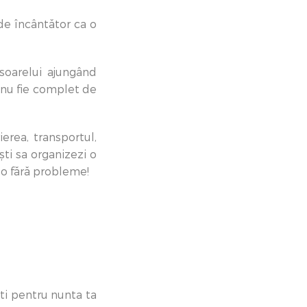
de încântător ca o
soarelui ajungând
ă nu fie complet de
erea, transportul,
ști sa organizezi o
it-o fără probleme!
ști pentru nunta ta