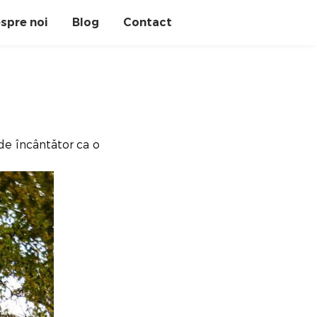
spre noi
Blog
Contact
de încântător ca o