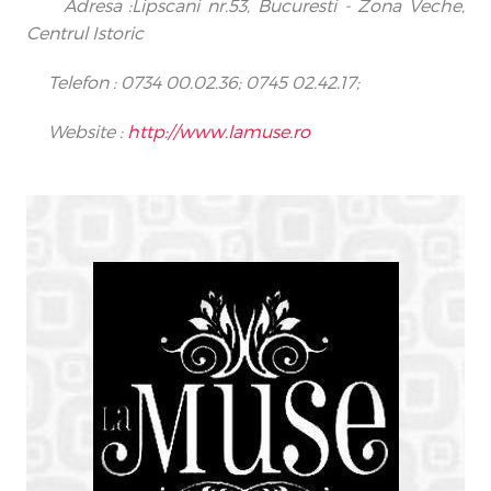
Adresa :Lipscani nr.53, Bucuresti - Zona Veche,
Centrul Istoric
Telefon : 0734 00.02.36; 0745 02.42.17;
Website :
http://www.lamuse.ro