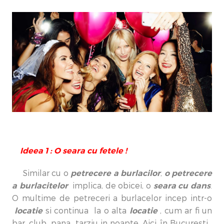
Ideea 1 : O seara cu fetele !
petrecere a burlacilor
o petrecere
Similar cu o
,
a burlacitelor
seara cu dans
implica, de obicei, o
.
O multime de petreceri a burlacelor incep intr-o
locatie
locatie
si continua la o alta
, cum ar fi un
bar, club pana tarziu in noapte. Aici, în Bucuresti ,