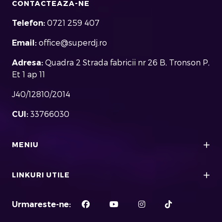
CONTACTEAZA-NE
Telefon:
0721 259 407
Email:
office@superdj.ro
Adresa:
Quadra 2 Strada fabricii nr 26 B, Tronson P,
Et 1 ap 11
J40/12810/2014
CUI:
33766030
MENIU
LINKURI UTILE
Urmareste-ne: