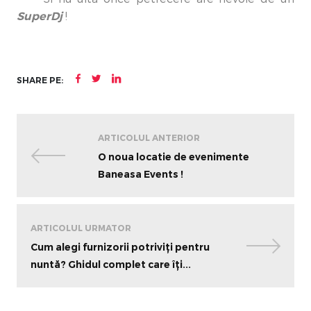
SuperDj
!
SHARE PE:
ARTICOLUL ANTERIOR
O noua locatie de evenimente
Baneasa Events !
ARTICOLUL URMATOR
Cum alegi furnizorii potriviți pentru
nuntă? Ghidul complet care îți...