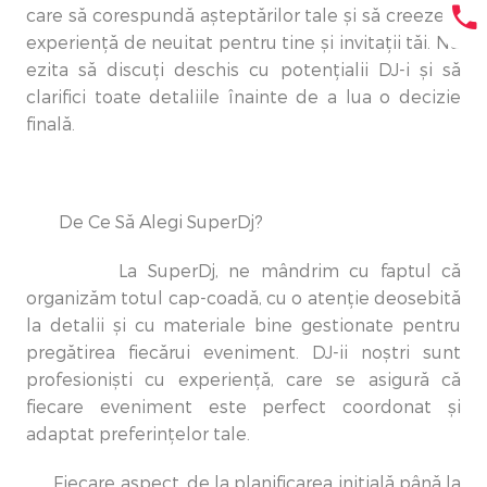
care să corespundă așteptărilor tale și să creeze o
experiență de neuitat pentru tine și invitații tăi. Nu
ezita să discuți deschis cu potențialii DJ-i și să
clarifici toate detaliile înainte de a lua o decizie
finală.
De Ce Să Alegi SuperDj?
La SuperDj, ne mândrim cu faptul că
organizăm totul cap-coadă, cu o atenție deosebită
la detalii și cu materiale bine gestionate pentru
pregătirea fiecărui eveniment. DJ-ii noștri sunt
profesioniști cu experiență, care se asigură că
fiecare eveniment este perfect coordonat și
adaptat preferințelor tale.
Fiecare aspect, de la planificarea inițială până la