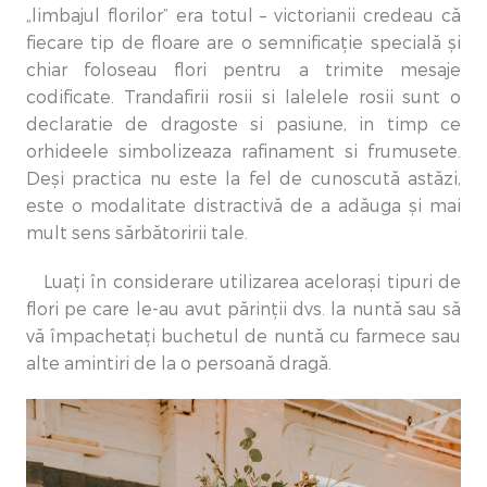
„limbajul florilor” era totul – victorianii credeau că
fiecare tip de floare are o semnificație specială și
chiar foloseau flori pentru a trimite mesaje
codificate. Trandafirii rosii si lalelele rosii sunt o
declaratie de dragoste si pasiune, in timp ce
orhideele simbolizeaza rafinament si frumusete.
Deși practica nu este la fel de cunoscută astăzi,
este o modalitate distractivă de a adăuga și mai
mult sens sărbătoririi tale.
Luați în considerare utilizarea acelorași tipuri de
flori pe care le-au avut părinții dvs. la nuntă sau să
vă împachetați buchetul de nuntă cu farmece sau
alte amintiri de la o persoană dragă.