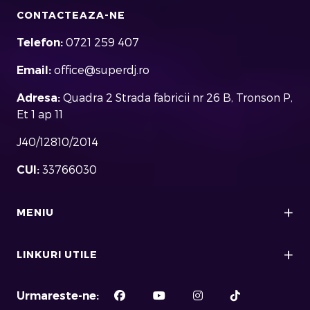
CONTACTEAZA-NE
Telefon:
0721 259 407
Email:
office@superdj.ro
Adresa:
Quadra 2 Strada fabricii nr 26 B, Tronson P,
Et 1 ap 11
J40/12810/2014
CUI:
33766030
MENIU
LINKURI UTILE
Urmareste-ne: