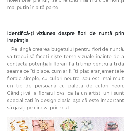
noiembrie, plănuiți să cheltuiți mai mult pe flori și
mai puțin în altă parte.
Identifică-ți viziunea despre flori de nuntă prin
inspirație.
Pe lângă crearea bugetului pentru flori de nuntă,
va trebui să faceți niște teme vizuale înainte de a
contacta potențialii florari. Fă-ți timp pentru a-ți da
seama ce îți place, cum ar fi: îți plac aranjamentele
florale simple, cu culori neutre, sau ești mai mult
un tip de persoană cu paletă de culori neon.
Gândiți-vă la florarul dvs. ca la un artist: unii sunt
specializați în design clasic, așa că este important
să găsiți pe cineva priceput.