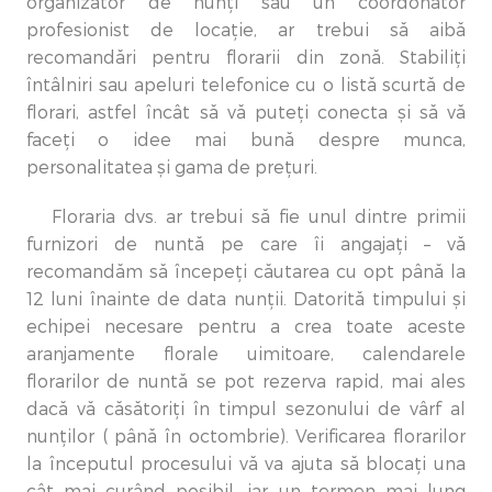
organizator de nunți sau un coordonator
profesionist de locație, ar trebui să aibă
recomandări pentru florarii din zonă. Stabiliți
întâlniri sau apeluri telefonice cu o listă scurtă de
florari, astfel încât să vă puteți conecta și să vă
faceți o idee mai bună despre munca,
personalitatea și gama de prețuri.
Floraria dvs. ar trebui să fie unul dintre primii
furnizori de nuntă pe care îi angajați – vă
recomandăm să începeți căutarea cu opt până la
12 luni înainte de data nunții. Datorită timpului și
echipei necesare pentru a crea toate aceste
aranjamente florale uimitoare, calendarele
florarilor de nuntă se pot rezerva rapid, mai ales
dacă vă căsătoriți în timpul sezonului de vârf al
nunților ( până în octombrie). Verificarea florarilor
la începutul procesului vă va ajuta să blocați una
cât mai curând posibil, iar un termen mai lung