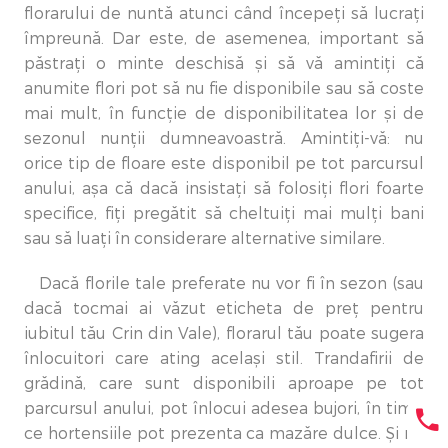
florarului de nuntă atunci când începeți să lucrați
împreună. Dar este, de asemenea, important să
păstrați o minte deschisă și să vă amintiți că
anumite flori pot să nu fie disponibile sau să coste
mai mult, în funcție de disponibilitatea lor și de
sezonul nunții dumneavoastră. Amintiți-vă: nu
orice tip de floare este disponibil pe tot parcursul
anului, așa că dacă insistați să folosiți flori foarte
specifice, fiți pregătit să cheltuiți mai mulți bani
sau să luați în considerare alternative similare.
Dacă florile tale preferate nu vor fi în sezon (sau
dacă tocmai ai văzut eticheta de preț pentru
iubitul tău Crin din Vale), florarul tău poate sugera
înlocuitori care ating același stil. Trandafirii de
grădină, care sunt disponibili aproape pe tot
parcursul anului, pot înlocui adesea bujori, în timp
ce hortensiile pot prezenta ca mazăre dulce. Și nu