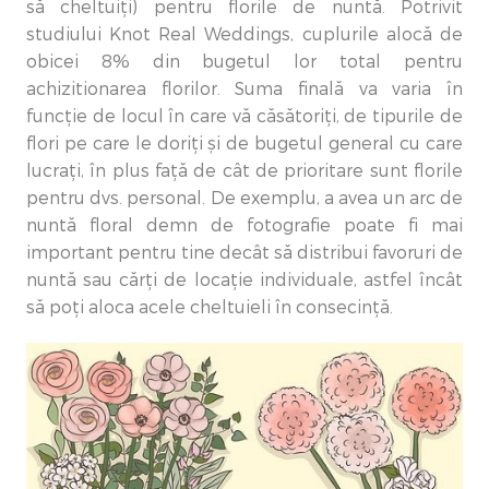
să cheltuiți) pentru florile de nuntă. Potrivit
studiului Knot Real Weddings, cuplurile alocă de
obicei 8% din bugetul lor total pentru
achizitionarea florilor. Suma finală va varia în
funcție de locul în care vă căsătoriți, de tipurile de
flori pe care le doriți și de bugetul general cu care
lucrați, în plus față de cât de prioritare sunt florile
pentru dvs. personal. De exemplu, a avea un arc de
nuntă floral demn de fotografie poate fi mai
important pentru tine decât să distribui favoruri de
nuntă sau cărți de locație individuale, astfel încât
să poți aloca acele cheltuieli în consecință.