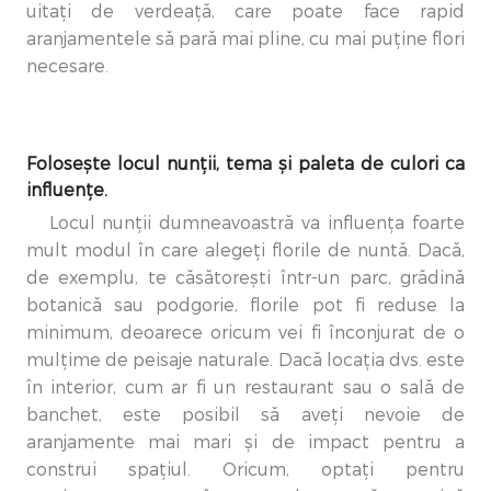
uitați de verdeață, care poate face rapid
aranjamentele să pară mai pline, cu mai puține flori
necesare.
Folosește locul nunții, tema și paleta de culori ca
influențe.
Locul nunții dumneavoastră va influența foarte
mult modul în care alegeți florile de nuntă. Dacă,
de exemplu, te căsătorești într-un parc, grădină
botanică sau podgorie, florile pot fi reduse la
minimum, deoarece oricum vei fi înconjurat de o
mulțime de peisaje naturale. Dacă locația dvs. este
în interior, cum ar fi un restaurant sau o sală de
banchet, este posibil să aveți nevoie de
aranjamente mai mari și de impact pentru a
construi spațiul. Oricum, optați pentru