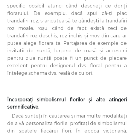
specific posibil atunci când descrieți ce doriți
florarului. De exemplu, dacă spui că-ți plac
trandafirii roz, s-ar putea să te gândești la trandafiri
roz moale, roșu, când de fapt există zeci de
trandafiri roz deschis, roz închis și mov din care ar
putea alege florara ta. Partajarea de exemple de
invitații de nuntă, lenjerie de masă și accesorii
pentru ziua nunții poate fi un punct de plecare
excelent pentru designerul dvs. floral pentru a
înțelege schema dvs. reală de culori.
Încorporați simbolismul florilor și alte atingeri
semnificative.
Dacă sunteți în căutarea și mai multe modalități
de a vă personaliza florile, profitați de simbolismul
din spatele fiecărei flori. În epoca victoriană,