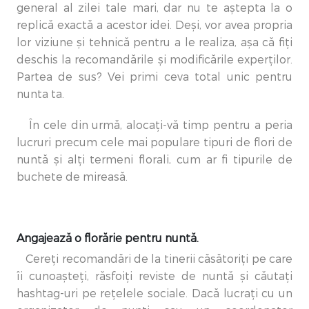
general al zilei tale mari, dar nu te aștepta la o
replică exactă a acestor idei. Deși, vor avea propria
lor viziune și tehnică pentru a le realiza, așa că fiți
deschis la recomandările și modificările experților.
Partea de sus? Vei primi ceva total unic pentru
nunta ta.
În cele din urmă, alocați-vă timp pentru a peria
lucruri precum cele mai populare tipuri de flori de
nuntă și alți termeni florali, cum ar fi tipurile de
buchete de mireasă.
Angajează o florărie pentru nuntă.
Cereți recomandări de la tinerii căsătoriți pe care
îi cunoașteți, răsfoiți reviste de nuntă și căutați
hashtag-uri pe rețelele sociale. Dacă lucrați cu un