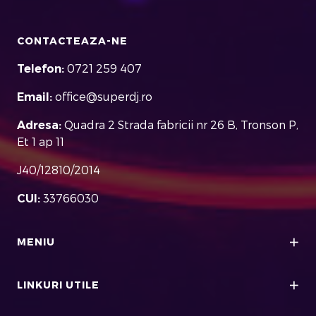
CONTACTEAZA-NE
Telefon:
0721 259 407
Email:
office@superdj.ro
Adresa:
Quadra 2 Strada fabricii nr 26 B, Tronson P,
Et 1 ap 11
J40/12810/2014
CUI:
33766030
MENIU
LINKURI UTILE