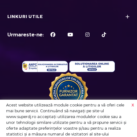
LINKURI UTILE
Urmareste-ne:
x
Acest website utilizează module cookie pentru a vă oferi cele
mai bune servicii. Continuând să navigați pe site-ul
www.superdj.ro acceptați utilizarea modulelor cookie sau a
© Super DJ. Toate drepturile rezervate
unor tehnologii similare utilizate pentru a vă propune servicii și
oferte adaptate preferințelor voastre și/sau pentru a realiza
statistici și a măsura numarul de vizitatori al site-ului