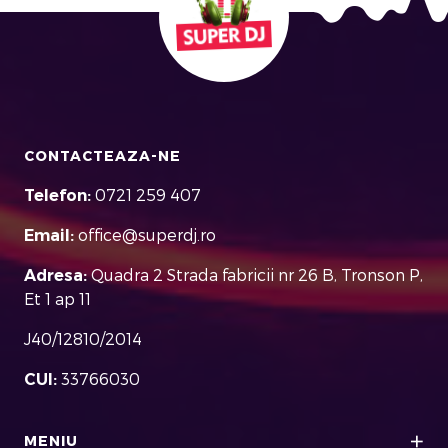
CONTACTEAZA-NE
Telefon:
0721 259 407
Email:
office@superdj.ro
Adresa:
Quadra 2 Strada fabricii nr 26 B, Tronson P,
Et 1 ap 11
J40/12810/2014
CUI:
33766030
MENIU