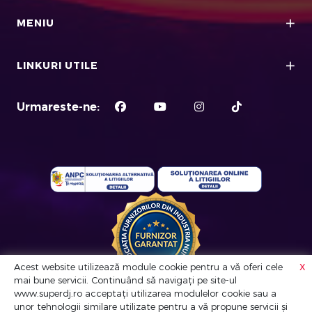
MENIU
LINKURI UTILE
Urmareste-ne:
x
Acest website utilizează module cookie pentru a vă oferi cele
mai bune servicii. Continuând să navigați pe site-ul
www.superdj.ro acceptați utilizarea modulelor cookie sau a
© Super DJ. Toate drepturile rezervate
unor tehnologii similare utilizate pentru a vă propune servicii și