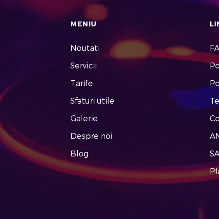
MENIU
LI
Noutati
F
Servicii
Po
Tarife
Po
Sfaturi utile
Te
Galerie
Co
Despre noi
A
Blog
SA
Pl