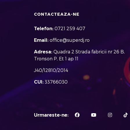
CONTACTEAZA-NE
Telefon:
0721 259 407
Email:
office@superdj.ro
Adresa:
Quadra 2 Strada fabricii nr 26 B,
Tronson P, Et 1 ap 11
J40/12810/2014
CUI:
33766030
Urmareste-ne: