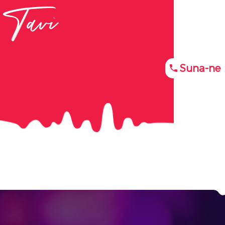
Tavi
Suna-ne