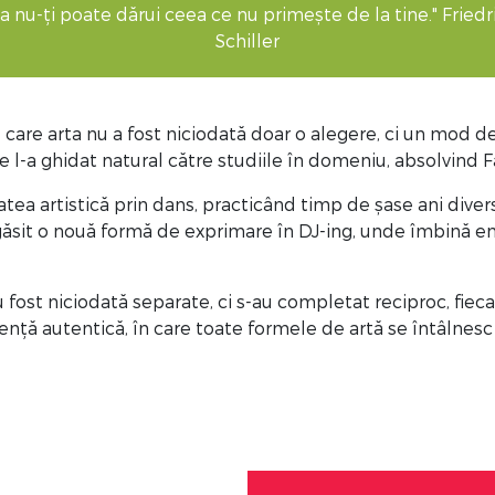
a nu-ți poate dărui ceea ce nu primește de la tine." Friedr
Schiller
care arta nu a fost niciodată doar o alegere, ci un mod de 
re l-a ghidat natural către studiile în domeniu, absolvind 
atea artistică prin dans, practicând timp de șase ani divers
-a găsit o nouă formă de exprimare în DJ-ing, unde îmbină en
u fost niciodată separate, ci s-au completat reciproc, fieca
riență autentică, în care toate formele de artă se întâlnes