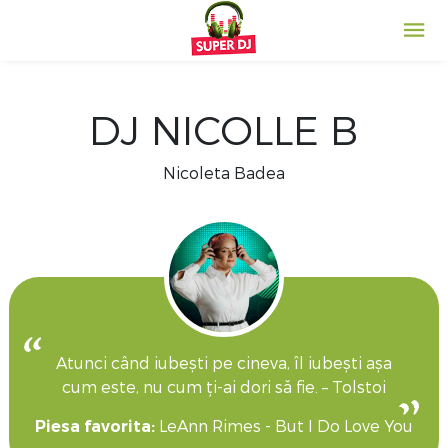
DJ NICOLLE B
Nicoleta Badea
Atunci când iubești pe cineva, îl iubești așa
cum este, nu cum ți-ai dori să fie. – Tolstoi
Piesa favorita:
LeAnn Rimes - But I Do Love You